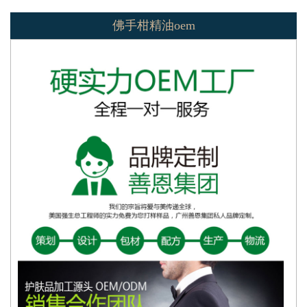
佛手柑精油oem